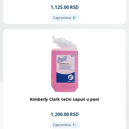
1,125.00 RSD
Zapremina:
5
l
Kimberly Clark tečni sapun u peni
1,200.00 RSD
Zapremina:
1
L