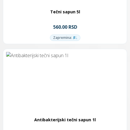
Tečni sapun 5l
560.00 RSD
Zapremina:
5
L
Antibakterijski tečni sapun 1l