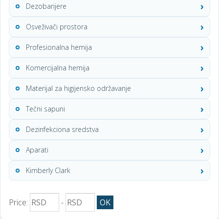
Dezobarijere
Osveživači prostora
Profesionalna hemija
Komercijalna hemija
Materijal za higijensko održavanje
Tečni sapuni
Dezinfekciona sredstva
Aparati
Kimberly Clark
Price:
-