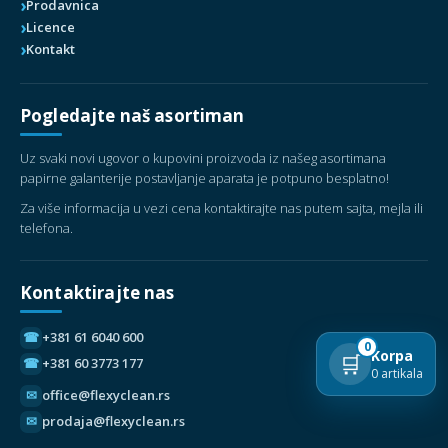
Prodavnica
Licence
Kontakt
Pogledajte naš asortiman
Uz svaki novi ugovor o kupovini proizvoda iz našeg asortimana
papirne galanterije postavljanje aparata je potpuno besplatno!
Za više informacija u vezi cena kontaktirajte nas putem sajta, mejla ili
telefona.
Kontaktirajte nas
☎
+381 61 6040 600
0
Korpa
🛒
☎
+381 60 3773 177
0 artikala
✉
office@flexyclean.rs
✉
prodaja@flexyclean.rs