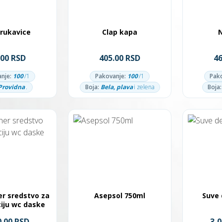
rukavice
Clap kapa
.00 RSD
405.00 RSD
4
nje:
100
/1
Pakovanje:
100
/1
Pak
Providna
.
Boja:
Bela, plava
i zelena
Boja:
er sredstvo za
Asepsol 750ml
Suve 
iju wc daske
0.00 RSD
3,