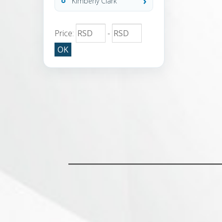
Kimberly Clark
Price:
-