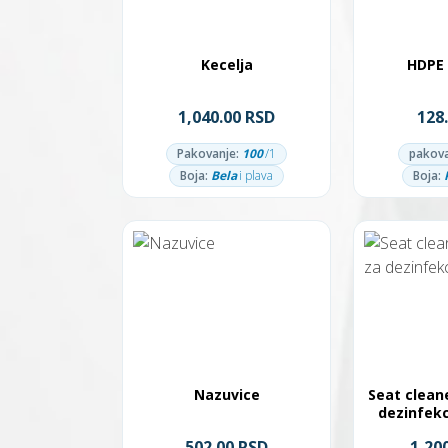
Kecelja
HDPE 
1,040.00 RSD
128
Pakovanje:
100
/1
pakova
Boja:
Bela
i plava
Boja:
Nazuvice
Seat clean
dezinfekc
502.00 RSD
1,20