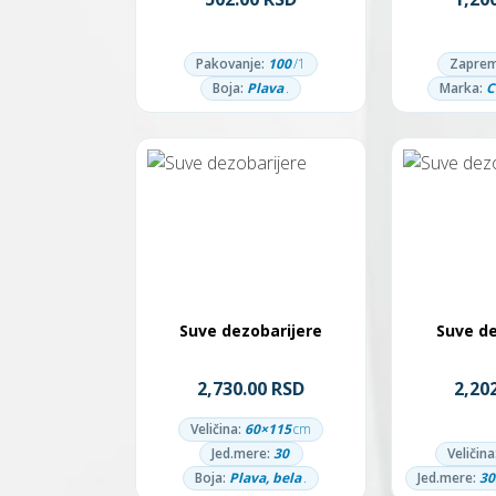
Pakovanje:
100
/1
Zaprem
Boja:
Plava
.
Marka:
Suve dezobarijere
Suve de
2,730.00 RSD
2,20
Veličina:
60×115
cm
Jed.mere:
30
Veličina
Boja:
Plava, bela
.
Jed.mere:
30