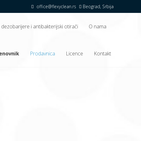
office@flexyclean.rs
Beograd, Srbija
dezobarijere i antibakterijski otirači
O nama
oni program.
cenovnik
Prodavnica
Licence
Kontakt