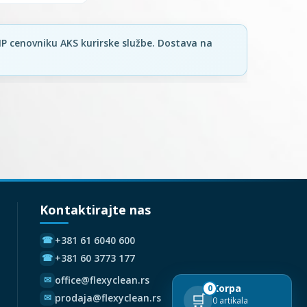
Kontaktirajte nas
+381 61 6040 600
☎
+381 60 3773 177
☎
office@flexyclean.rs
✉
Korpa
0
🛒
prodaja@flexyclean.rs
✉
0 artikala