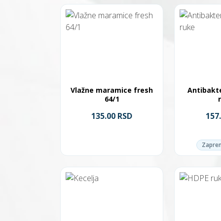
Vlažne maramice fresh
Antibakte
64/1
135.00 RSD
157
Zapre