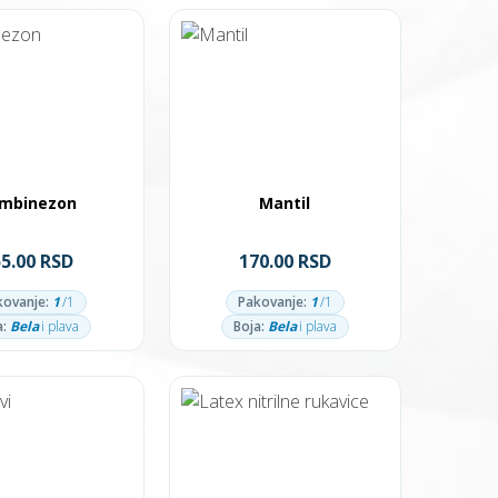
mbinezon
Mantil
55.00 RSD
170.00 RSD
kovanje:
1
/1
Pakovanje:
1
/1
a:
Bela
i plava
Boja:
Bela
i plava