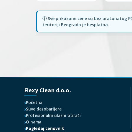
Flexy Clean d.o.o.
Početna
Suve dezobarijere
Profesionalni ulazni otirači
O nama
Pogledaj cenovnik