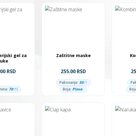
rijski gel za
Zaštitne maske
Ko
ruke
.00 RSD
255.00 RSD
2
Pakovanje:
50
/1
Pa
mina:
70
ml
Boja:
Plava
.
Boj