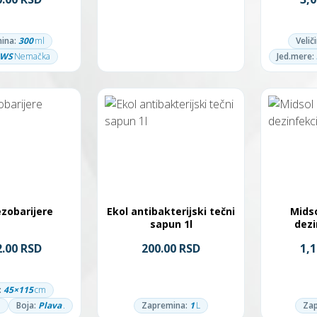
ina:
300
ml
Velič
CWS
Nemačka
Jed.mere:
zobarijere
Ekol antibakterijski tečni
Midso
sapun 1l
dezi
2.00 RSD
200.00 RSD
1,
:
45×115
cm
Boja:
Plava
.
Zapremina:
1
L
Zap