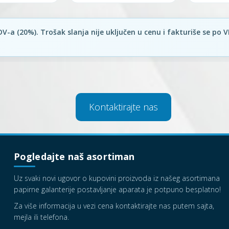
Kontaktirajte nas
Pogledajte naš asortiman
Uz svaki novi ugovor o kupovini proizvoda iz našeg asortimana
papirne galanterije postavljanje aparata je potpuno besplatno!
Za više informacija u vezi cena kontaktirajte nas putem sajta,
mejla ili telefona.