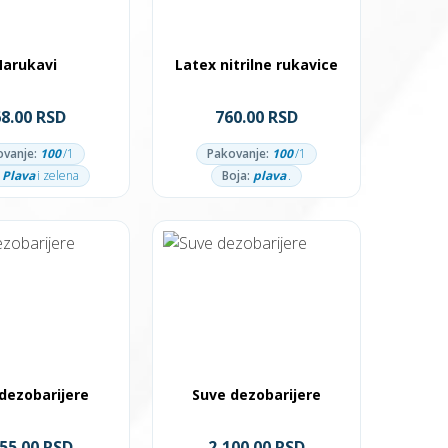
Narukavi
Latex nitrilne rukavice
68.00 RSD
760.00 RSD
ovanje:
100
/1
Pakovanje:
100
/1
Plava
i zelena
Boja:
plava
.
dezobarijere
Suve dezobarijere
055.00 RSD
2,100.00 RSD