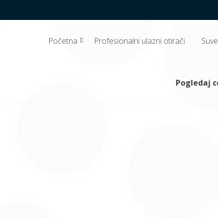
Početna
Profesionalni ulazni otirači
Suve 
 doo
, papirnu galanteriju, profesionalne ulazne otirače, hemijski i dezinfekci
Pogledaj 