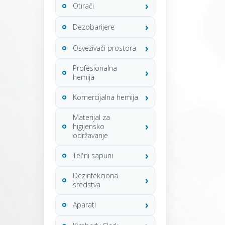
Otirači
Dezobarijere
Osveživači prostora
Profesionalna
hemija
Komercijalna hemija
Materijal za
higijensko
održavanje
Tečni sapuni
Dezinfekciona
sredstva
Aparati