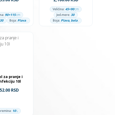
Veličina:
45×90
cm
ina:
90×115
cm
Jed.mere:
30
30
Boja:
Plava
.
Boja:
Plava, bela
.
l za pranje i
nfekciju 10l
152.00 RSD
remina:
10
L