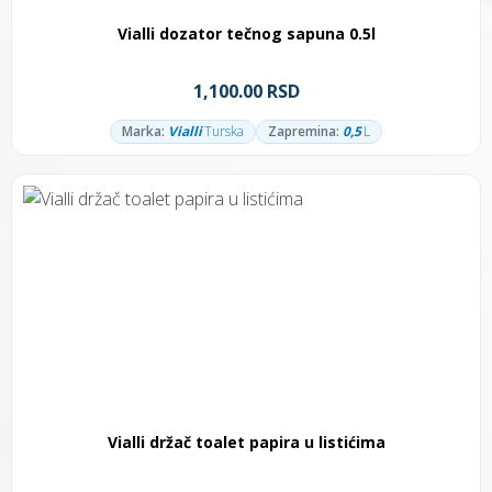
Vialli dozator tečnog sapuna 0.5l
1,100.00 RSD
Marka:
Vialli
Turska
Zapremina:
0,5
L
Vialli držač toalet papira u listićima