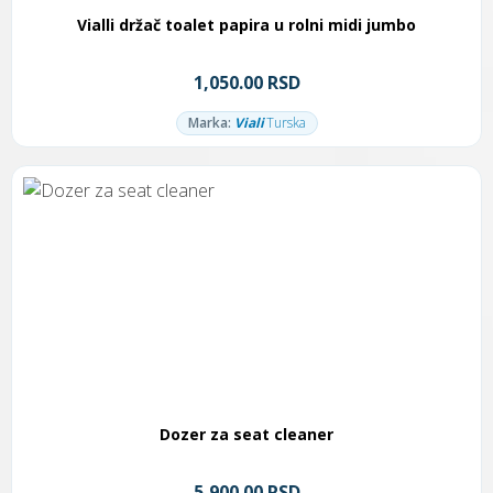
Vialli držač toalet papira u rolni midi jumbo
1,050.00 RSD
Marka:
Viali
Turska
Dozer za seat cleaner
5,900.00 RSD