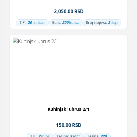
2,050.00 RSD
T.P.:
20
buntova
Bunt:
200
listova
Broj slojeva:
2
sloja
Kuhinjski ubrus 2/1
150.00 RSD
T.P.:
2
rolne
Težina:
320
gr
Težina:
320