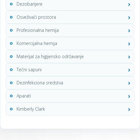
Dezobarijere
Osveživači prostora
Profesionalna hemija
Komercijalna hemija
Materijal za higijensko održavanje
Tečni sapuni
Dezinfekciona sredstva
Aparati
Kimberly Clark