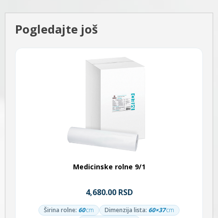
Pogledajte još
Medicinske rolne 9/1
4,680.00 RSD
Širina rolne:
60
cm
Dimenzija lista:
60×37
cm