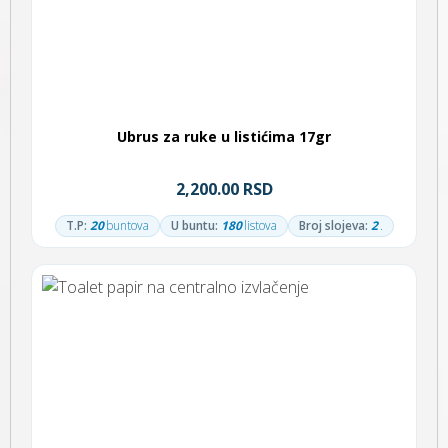
Ubrus za ruke u listićima 17gr
2,200.00 RSD
T.P:
20
buntova
U buntu:
180
listova
Broj slojeva:
2
.