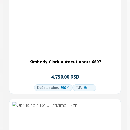
Kimberly Clark autocut ubrus 6697
4,750.00 RSD
Dužina rolne:
190
M
T.P.:
6
rolni