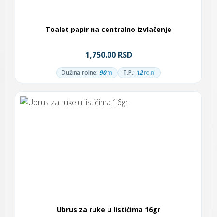
Toalet papir na centralno izvlačenje
1,750.00 RSD
Dužina rolne:
90
m
T.P.:
12
rolni
Ubrus za ruke u listićima 16gr