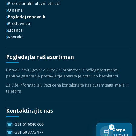
Profesionalni ulazni otirači
O nama
Pogledaj cenovnik
Prodavnica
Licence
Kontakt
Pogledajte naš asortiman
Uz svaki novi ugovor o kupovini proizvoda iz našeg asortimana
papirne galanterije postavljanje aparata je potpuno besplatno!
Za više informacija u vezi cena kontaktirajte nas putem sajta, mejla ili
telefona.
Kontaktirajte nas
☎
+381 61 6040 600
0
Korpa
🛒
☎
+381 60 3773 177
0 artikala