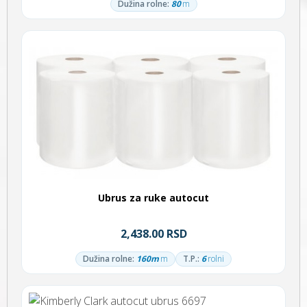
Dužina rolne:
80
m
Ubrus za ruke autocut
2,438.00 RSD
Dužina rolne:
160m
m
T.P.:
6
rolni