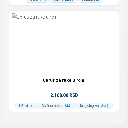
Ubrus za ruke u rolni
2,160.00 RSD
T.P.:
6
rolni
Dužina rolne:
130
m
Broj slojeva:
2
sloja