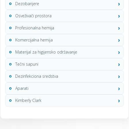
Dezobarijere
Osveživači prostora
Profesionalna hemija
Komercijalna hemija
Materijal za higijensko održavanje
Tečni sapuni
Dezinfekciona sredstva
Aparati
Kimberly Clark