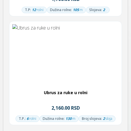
T.P:
12
rolni
Dužina rolne:
105
m
Slojeva:
2
.
Ubrus za ruke u rolni
2,160.00 RSD
T.P.:
6
rolni
Dužina rolne:
130
m
Broj slojeva:
2
sloja