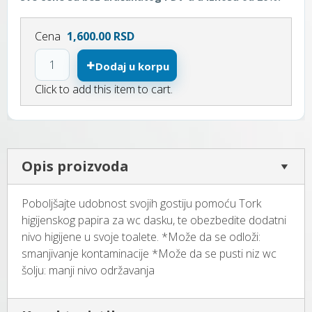
Cena
1,600.00 RSD
Dodaj u korpu
Click to add this item to cart.
Opis proizvoda
Poboljšajte udobnost svojih gostiju pomoću Tork
higijenskog papira za wc dasku, te obezbedite dodatni
nivo higijene u svoje toalete. *Može da se odloži:
smanjivanje kontaminacije *Može da se pusti niz wc
šolju: manji nivo održavanja