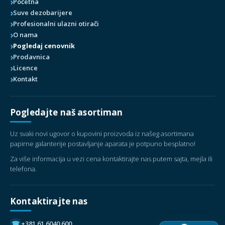
Početna
Suve dezobarijere
Profesionalni ulazni otirači
O nama
Pogledaj cenovnik
Prodavnica
Licence
Kontakt
Pogledajte naš asortiman
Uz svaki novi ugovor o kupovini proizvoda iz našeg asortimana
papirne galanterije postavljanje aparata je potpuno besplatno!
Za više informacija u vezi cena kontaktirajte nas putem sajta, mejla ili
telefona.
Kontaktirajte nas
☎
+381 61 6040 600