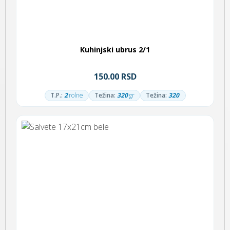
Kuhinjski ubrus 2/1
150.00 RSD
T.P.:
2
rolne
Težina:
320
gr
Težina:
320