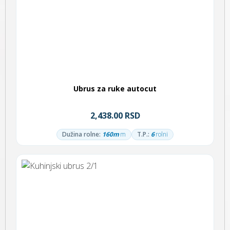
Ubrus za ruke autocut
2,438.00 RSD
Dužina rolne:
160m
m
T.P.:
6
rolni