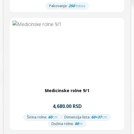
Pakovanje:
250
listova
Medicinske rolne 9/1
4,680.00 RSD
Širina rolne:
60
cm
Dimenzija lista:
60×37
cm
Dužina rolne:
80
m