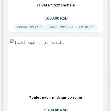
Salvete 17x21cm bele
1,663.00 RSD
Veličina:
17×21
cm
U buntu:
200
listića
T.P:
20
kom
Toalet papir midi jumbo rolna
1,700.00 RSD