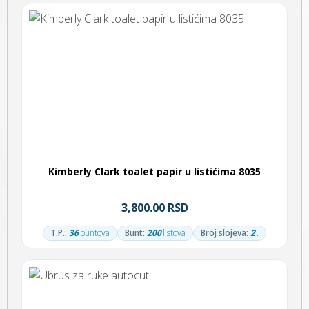
Kimberly Clark toalet papir u listićima 8035
3,800.00 RSD
T.P.:
36
buntova
Bunt:
200
listova
Broj slojeva:
2
.