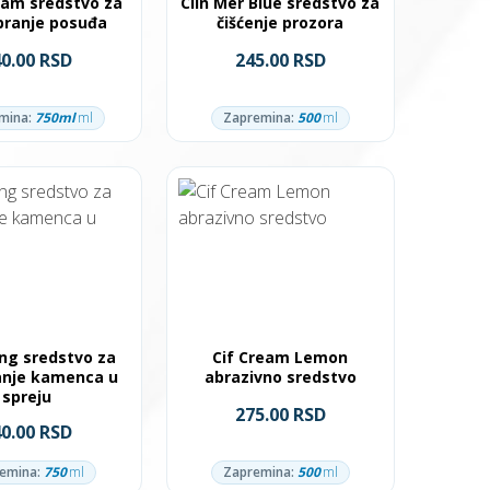
sam sredstvo za
Clin Mer Blue sredstvo za
pranje posuđa
čišćenje prozora
40.00 RSD
245.00 RSD
mina:
750ml
ml
Zapremina:
500
ml
Bang sredstvo za
Cif Cream Lemon
anje kamenca u
abrazivno sredstvo
spreju
275.00 RSD
40.00 RSD
emina:
750
ml
Zapremina:
500
ml