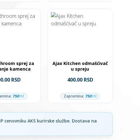
throom sprej za
Ajax Kitchen odmašćivač
janje kamenca
u spreju
00.00 RSD
400.00 RSD
emina:
750
ml
Zapremina:
750
ml