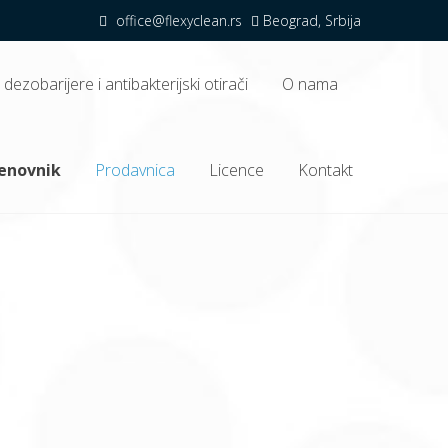
office@flexyclean.rs
Beograd, Srbija
dezobarijere i antibakterijski otirači
O nama
oni program.
cenovnik
Prodavnica
Licence
Kontakt