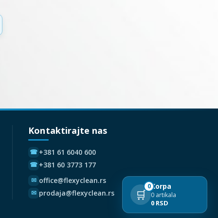
Kontaktirajte nas
+381 61 6040 600
☎
+381 60 3773 177
☎
office@flexyclean.rs
✉
Korpa
0
🛒
prodaja@flexyclean.rs
✉
0 artikala
0 RSD