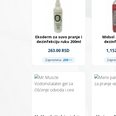
Ekoderm za suvo pranje i
Midsol 
dezinfekciju ruku 200ml
dezinf
263.00 RSD
1,15
Zapremina:
200
ml
Zapre