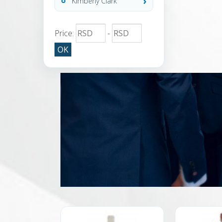
Kimberly Clark
Price:
-