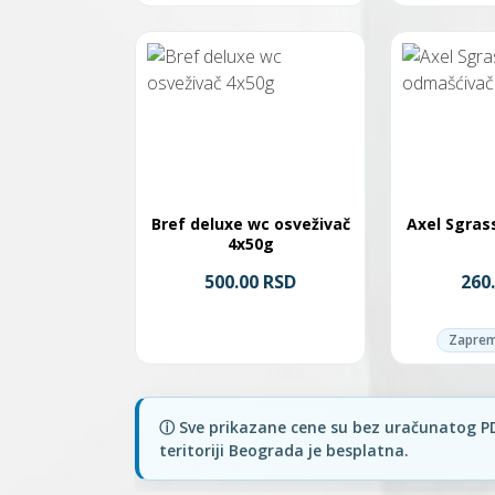
Bref deluxe wc osveživač
Axel Sgras
4x50g
500.00 RSD
260
Zaprem