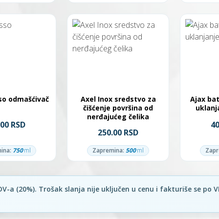
so odmašćivač
Axel Inox sredstvo za
Ajax ba
čišćenje površina od
uklan
nerđajućeg čelika
.00 RSD
4
250.00 RSD
ina:
750
ml
Zapremina:
500
ml
Zapr