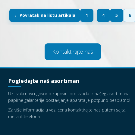
…
1
4
5
6
Kontaktirajte nas
Pogledajte naš asortiman
Uz svaki novi ugovor o kupovini proizvoda iz našeg asortimana
papirne galanterije postavljanje aparata je potpuno besplatno!
Za više informacija u vezi cena kontaktirajte nas putem sajta,
mejla ili telefona.