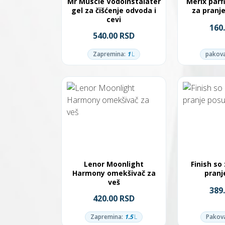
Mr Muscle Vodoinstalater
Merix parf
gel za čišćenje odvoda i
za pranje
cevi
160
540.00 RSD
Zapremina:
1
L
pakova
Lenor Moonlight
Finish so
Harmony omekšivač za
pranj
veš
389
420.00 RSD
Zapremina:
1.5
L
Pakova