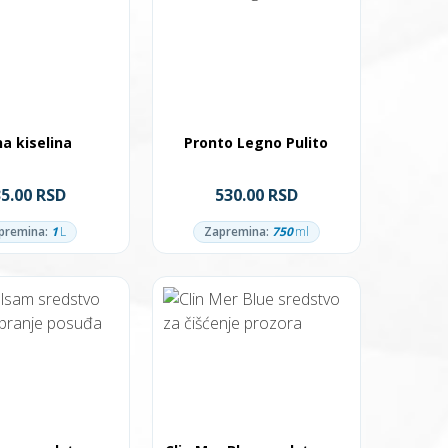
a kiselina
Pronto Legno Pulito
35.00 RSD
530.00 RSD
premina:
1
L
Zapremina:
750
ml