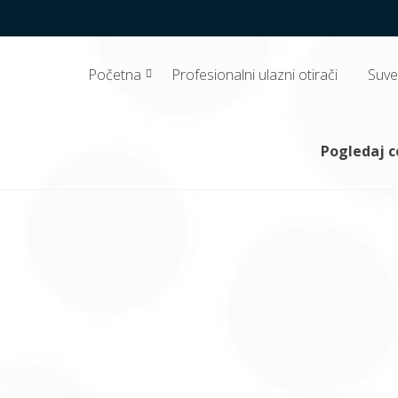
Početna
Profesionalni ulazni otirači
Suve 
 doo
, papirnu galanteriju, profesionalne ulazne otirače, hemijski i dezinfekci
Pogledaj 