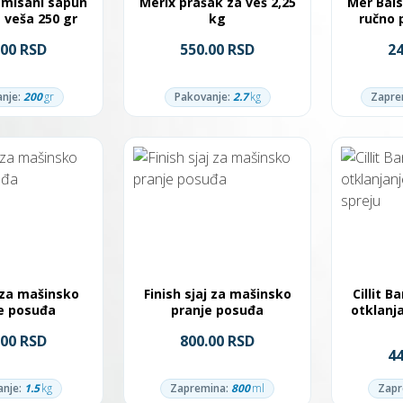
imisani sapun
Merix prašak za veš 2,25
Mer Bal
 veša 250 gr
kg
ručno 
.00 RSD
550.00 RSD
2
nje:
200
gr
Pakovanje:
2.7
kg
Zapre
 za mašinsko
Finish sjaj za mašinsko
Cillit 
e posuđa
pranje posuđa
otklanj
.00 RSD
800.00 RSD
4
nje:
1.5
kg
Zapremina:
800
ml
Zapr