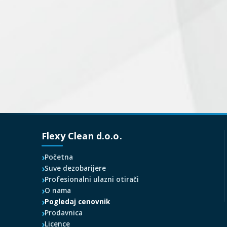
Flexy Clean d.o.o.
Početna
Suve dezobarijere
Profesionalni ulazni otirači
O nama
Pogledaj cenovnik
Prodavnica
Licence