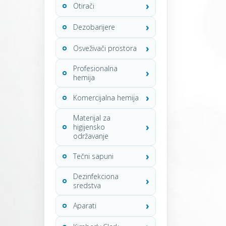
Otirači
Dezobarijere
Osveživači prostora
Profesionalna
hemija
Komercijalna hemija
Materijal za
higijensko
održavanje
Tečni sapuni
Dezinfekciona
sredstva
Aparati