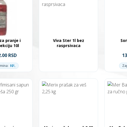
za pranje i
Viva Ster 1l bez
Son
ekciju 10l
rasprsivaca
2.00 RSD
1
mina:
10
L
Za