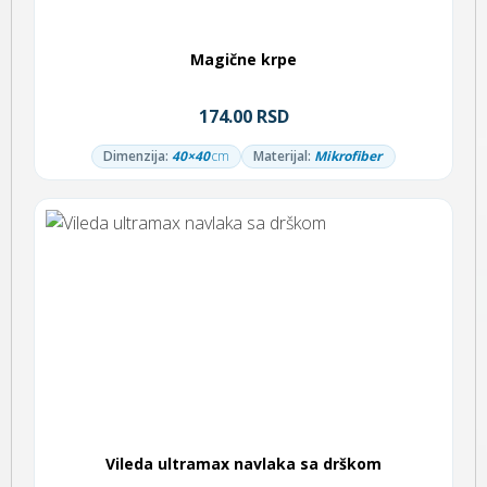
Magične krpe
174.00 RSD
Dimenzija:
40×40
cm
Materijal:
Mikrofiber
Vileda ultramax navlaka sa drškom