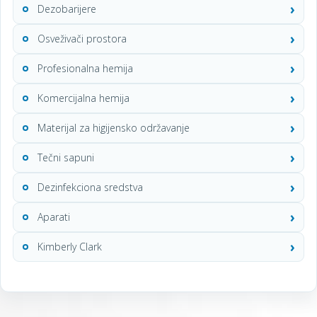
Dezobarijere
Osveživači prostora
Profesionalna hemija
Komercijalna hemija
Materijal za higijensko održavanje
Tečni sapuni
Dezinfekciona sredstva
Aparati
Kimberly Clark