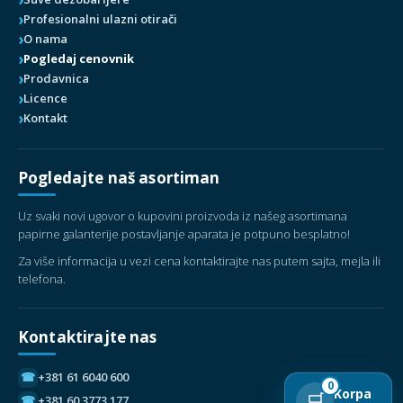
Profesionalni ulazni otirači
O nama
Pogledaj cenovnik
Prodavnica
Licence
Kontakt
Pogledajte naš asortiman
Uz svaki novi ugovor o kupovini proizvoda iz našeg asortimana
papirne galanterije postavljanje aparata je potpuno besplatno!
Za više informacija u vezi cena kontaktirajte nas putem sajta, mejla ili
telefona.
Kontaktirajte nas
☎
+381 61 6040 600
0
Korpa
🛒
☎
+381 60 3773 177