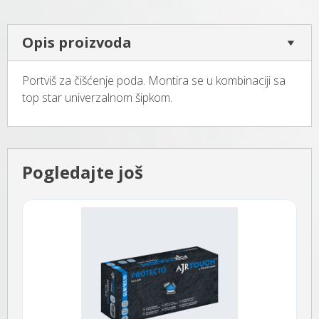
Opis proizvoda
Portviš za čišćenje poda. Montira se u kombinaciji sa
top star univerzalnom šipkom.
Pogledajte još