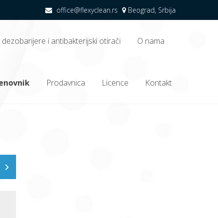
office@flexyclean.rs
Beograd, Srbija
dezobarijere i antibakterijski otirači
O nama
oni program.
cenovnik
Prodavnica
Licence
Kontakt