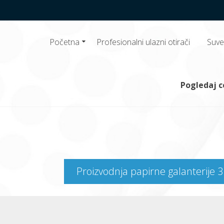
Početna
Profesionalni ulazni otirači
Suve 
 doo
, papirnu galanteriju, profesionalne ulazne otirače, hemijski i dezinfekci
Pogledaj 
Proizvodnja papirne galanterije 3