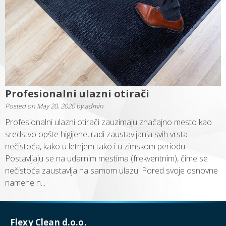
Profesionalni ulazni otirači
Posted on
May 20, 2020
by
admin
Profesionalni ulazni otirači zauzimaju značajno mesto kao
sredstvo opšte higijene, radi zaustavljanja svih vrsta
nečistoća, kako u letnjem tako i u zimskom periodu.
Postavljaju se na udarnim mestima (frekventnim), čime se
nečistoća zaustavlja na samom ulazu. Pored svoje osnovne
namene n...
Flexy Clean d.o.o.