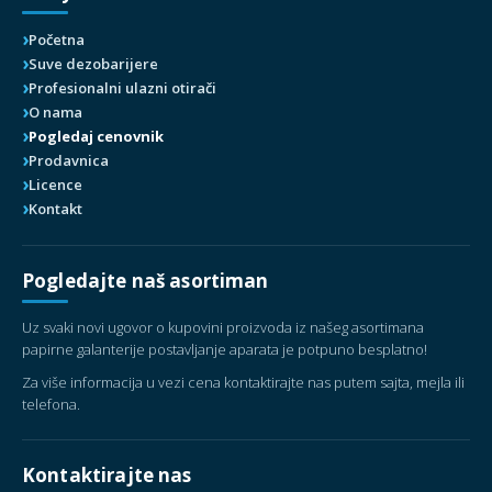
Početna
Suve dezobarijere
Profesionalni ulazni otirači
O nama
Pogledaj cenovnik
Prodavnica
Licence
Kontakt
Pogledajte naš asortiman
Uz svaki novi ugovor o kupovini proizvoda iz našeg asortimana
papirne galanterije postavljanje aparata je potpuno besplatno!
Za više informacija u vezi cena kontaktirajte nas putem sajta, mejla ili
telefona.
Kontaktirajte nas