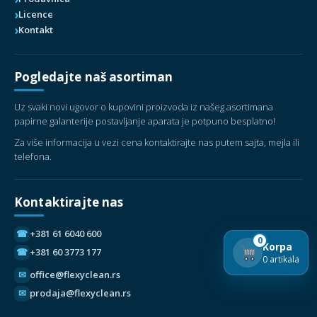
Licence
Kontakt
Pogledajte naš asortiman
Uz svaki novi ugovor o kupovini proizvoda iz našeg asortimana
papirne galanterije postavljanje aparata je potpuno besplatno!
Za više informacija u vezi cena kontaktirajte nas putem sajta, mejla ili
telefona.
Kontaktirajte nas
☎
+381 61 6040 600
0
Korpa
☎
+381 60 3773 177
0 artikala
✉
office@flexyclean.rs
✉
prodaja@flexyclean.rs