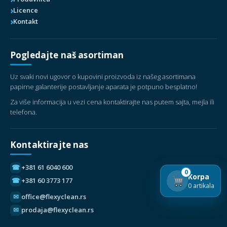
Licence
Kontakt
Pogledajte naš asortiman
Uz svaki novi ugovor o kupovini proizvoda iz našeg asortimana
papirne galanterije postavljanje aparata je potpuno besplatno!
Za više informacija u vezi cena kontaktirajte nas putem sajta, mejla ili
telefona.
Kontaktirajte nas
☎
+381 61 6040 600
0
Korpa
☎
+381 60 3773 177
0 artikala
✉
office@flexyclean.rs
✉
prodaja@flexyclean.rs