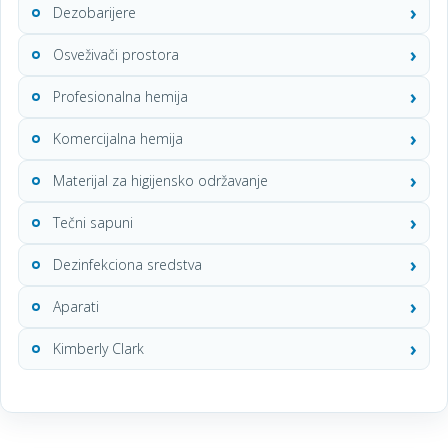
Dezobarijere
Osveživači prostora
Profesionalna hemija
Komercijalna hemija
Materijal za higijensko održavanje
Tečni sapuni
Dezinfekciona sredstva
Aparati
Kimberly Clark