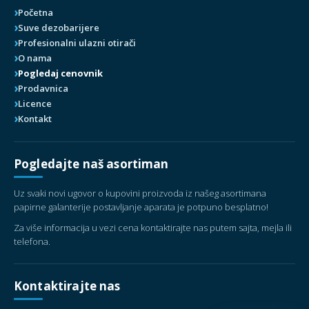
Početna
Suve dezobarijere
Profesionalni ulazni otirači
O nama
Pogledaj cenovnik
Prodavnica
Licence
Kontakt
Pogledajte naš asortiman
Uz svaki novi ugovor o kupovini proizvoda iz našeg asortimana
papirne galanterije postavljanje aparata je potpuno besplatno!
Za više informacija u vezi cena kontaktirajte nas putem sajta, mejla ili
telefona.
Kontaktirajte nas