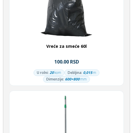
Vreće za smeće 60l
100.00 RSD
U rolni:
20
kom
Debljina:
0,015
m
Dimenzije:
600×800
mm