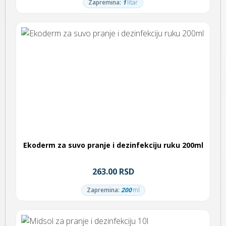
Zapremina:
1
litar
Ekoderm za suvo pranje i dezinfekciju ruku 200ml
263.00 RSD
Zapremina:
200
ml