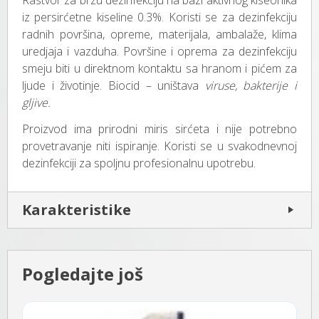
Rastvor za brzu dezinfekciju na bazi aktivnog kiseonika
iz persirćetne kiseline 0.3%. Koristi se za dezinfekciju
radnih površina, opreme, materijala, ambalaže, klima
uredjaja i vazduha. Površine i oprema za dezinfekciju
smeju biti u direktnom kontaktu sa hranom i pićem za
ljude i životinje. Biocid – uništava
viruse, bakterije i
gljive.
Proizvod ima prirodni miris sirćeta i nije potrebno
provetravanje niti ispiranje. Koristi se u svakodnevnoj
dezinfekciji za spoljnu profesionalnu upotrebu.
Karakteristike
Pogledajte još